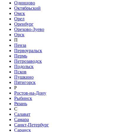
Одинцово
Октябрьский
Омск
Орел
Оренбург
Орехово-Зуево
Орск
П
Пенза
Первоуральск
Пермь
Петрозаводск
Подольск
Псков
Пушкино
Пятигорск
Р
Ростов-на-Дону
Рыбинск
Рязань
С
Салават
Самара
Санкт-Петербург
Саранск