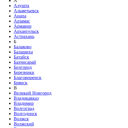
А
Алушта
Альметьевск
Анапа
Арзамас
Армавир
Архангельск
Астрахань
Б
Балаково
Балашиха
Батайск
Бахчисарай
Белгород
Березники
Благовещенск
Брянск
В
Великий Новгород
Владикавказ
Владимир
Волгоград
Волгодонск
Волжск
Волжский