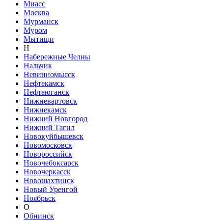
Миасс
Москва
Мурманск
Муром
Мытищи
Н
Набережные Челны
Нальчик
Невинномысск
Нефтекамск
Нефтеюганск
Нижневартовск
Нижнекамск
Нижний Новгород
Нижний Тагил
Новокуйбышевск
Новомосковск
Новороссийск
Новочебоксарск
Новочеркасск
Новошахтинск
Новый Уренгой
Ноябрьск
О
Обнинск