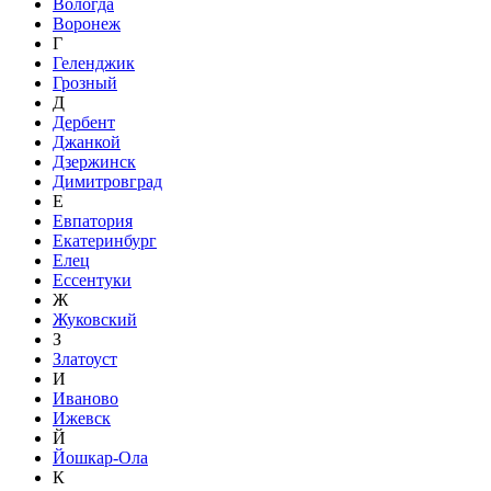
Вологда
Воронеж
Г
Геленджик
Грозный
Д
Дербент
Джанкой
Дзержинск
Димитровград
Е
Евпатория
Екатеринбург
Елец
Ессентуки
Ж
Жуковский
З
Златоуст
И
Иваново
Ижевск
Й
Йошкар-Ола
К