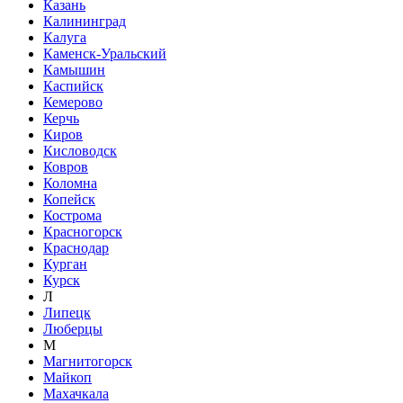
Казань
Калининград
Калуга
Каменск-Уральский
Камышин
Каспийск
Кемерово
Керчь
Киров
Кисловодск
Ковров
Коломна
Копейск
Кострома
Красногорск
Краснодар
Курган
Курск
Л
Липецк
Люберцы
М
Магнитогорск
Майкоп
Махачкала