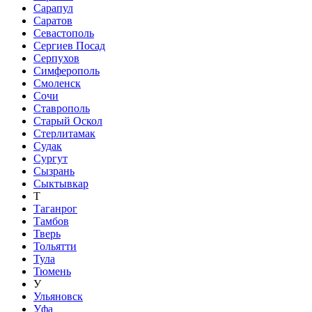
Сарапул
Саратов
Севастополь
Сергиев Посад
Серпухов
Симферополь
Смоленск
Сочи
Ставрополь
Старый Оскол
Стерлитамак
Судак
Сургут
Сызрань
Сыктывкар
Т
Таганрог
Тамбов
Тверь
Тольятти
Тула
Тюмень
У
Ульяновск
Уфа