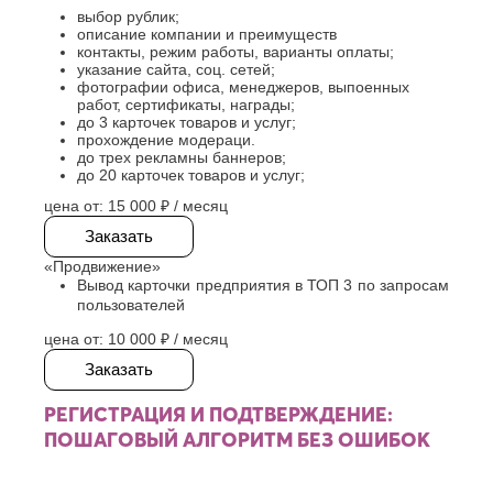
Хасавюрт
Липецк
выбор рублик;
Химки
Люберцы
описание компании и преимуществ
контакты, режим работы, варианты оплаты;
Ч
М
указание сайта, соц. сетей;
фотографии офиса, менеджеров, выпоенных
Чебоксары
Магнитогорск
работ, сертификаты, награды;
Челябинск
Майкоп
до 3 карточек товаров и услуг;
Череповец
прохождение модераци.
Махачкала
до трех рекламны баннеров;
Черкесск
Миасс
до 20 карточек товаров и услуг;
Москва
Ш
цена от:
15 000 ₽
/ месяц
Мурманск
Шахты
Муром
Заказать
Мытищи
Э
«Продвижение»
Н
Вывод карточки предприятия в ТОП 3 по запросам
Электросталь
пользователей
Энгельс
Набережные
Челны
цена от:
10 000 ₽
/ месяц
Я
Нальчик
Заказать
Ялта
Невинномысск
Ярославль
Нефтекамск
РЕГИСТРАЦИЯ И ПОДТВЕРЖДЕНИЕ:
ПОШАГОВЫЙ АЛГОРИТМ БЕЗ ОШИБОК