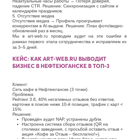
Неактуальные часы работы → Потеря доверия,
падение CTR. Решение: Синхронизация с сайтом и
календарём праздников.
5. Отсутствие медиа
Отсутствие медиа → Профиль проигрывает
конкурентам в AI-выдаче. Решение: План фото/видео-
обновлений раз в месяц.
Мы в art-web.ru проводим аудит на эти ошибки в
рамках первого этапа сотрудничества и исправляем их
за 3–5 дней.
КЕЙС: КАК ART-WEB.RU ВЫВОДИТ
БИЗНЕС В НЕФТЕЮГАНСКЕ В ТОП-3
Клиент:
Сеть кафе в Нефтеюганске (3 точки).
Проблема:
Рейтинг 3.8, 40% негативных отзывов без ответов,
карточки в поиске ниже 10-й позиции, трафик с карт <
15%.
Решение:
Проведён аудит NAP, устранены дубли.
Настроена система сбора отзывов (QR на
столиках заведения, с просьбой оставить отзыв +
акция «Кофе за Отзыв – бесплатно!»).