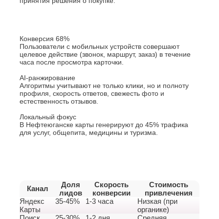
принятия решения о покупке.
Джанкой
Ростов-
Дзержинск
на-
Дону
Димитровград
Рыбинск
Е
Конверсия 68%
Рязань
Пользователи с мобильных устройств совершают
Евпатория
С
целевое действие (звонок, маршрут, заказ) в течение
Екатеринбург
часа после просмотра карточки.
Салават
Елец
AI-ранжирование
Самара
Ессентуки
Алгоритмы учитывают не только клики, но и полноту
Санкт-
Ж
профиля, скорость ответов, свежесть фото и
Петербург
естественность отзывов.
Саранск
Жуковский
Сарапул
Локальный фокус
З
В Нефтеюганске карты генерируют до 45% трафика
Саратов
для услуг, общепита, медицины и туризма.
Севастополь
Златоуст
Сергиев
И
Посад
Серпухов
Иваново
Симферополь
Ижевск
Смоленск
Доля
Скорость
Стоимость
Й
Канал
Сочи
лидов
конверсии
привлечения
Яндекс
Ставрополь
35-45%
1-3 часа
Низкая (при
Йошкар-
Карты
органике)
Старый
Ола
Поиск
25-30%
1-2 дня
Средняя
Оскол