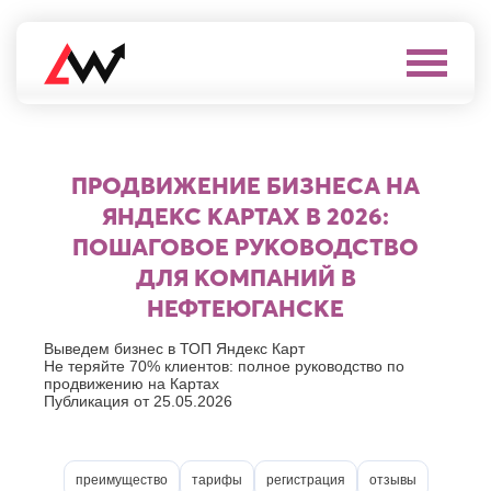
Выберите
город
Нефтеюганск
А
Нижневартовск
ПРОДВИЖЕНИЕ БИЗНЕСА НА
Нижнекамск
Алушта
ЯНДЕКС КАРТАХ В 2026:
Нижний
Альметьевск
Новгород
ПОШАГОВОЕ РУКОВОДСТВО
Анапа
Нижний
Арзамас
ДЛЯ КОМПАНИЙ В
Тагил
Армавир
Новокуйбышевск
НЕФТЕЮГАНСКЕ
Архангельск
Новомосковск
Астрахань
Новороссийск
Выведем бизнес в ТОП Яндекс Карт
Б
Не теряйте 70% клиентов: полное руководство по
Новочебоксарск
продвижению на Картах
Новочеркасск
Балаково
Публикация от 25.05.2026
Новошахтинск
Балашиха
Новый
Батайск
Уренгой
Бахчисарай
Ноябрьск
преимущество
тарифы
регистрация
отзывы
Белгород