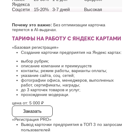
К
Яндекса
Стерлитамак
Соцсети
15-20%
3-7 дней
Высокая
Судак
Казань
Сургут
Калининград
Сызрань
Почему это важно:
Без оптимизации карточка
Калуга
теряется в AI-выдачах.
Сыктывкар
Каменск-
Уральский
ТАРИФЫ НА РАБОТУ С ЯНДЕКС КАРТАМИ
Т
Камышин
«Базовая регистрация»
Таганрог
Каспийск
Создание карточки предприятия на Яндекс картах:
Тамбов
Кемерово
Тверь
Керчь
выбор рубрик;
Тольятти
Киров
описание компании и преимуществ
контакты, режим работы, варианты оплаты;
Тула
Кисловодск
указание сайта, соц. сетей;
Тюмень
Ковров
фотографии офиса, менеджеров, выполненых
Коломна
работ, сертификаты, награды;
У
Копейск
до 3 карточек товаров и услуг;
прохождение модераци.
Ульяновск
Кострома
Уфа
Красногорск
цена от:
5 000 ₽
Краснодар
Ф
Заказать
Курган
Феодосия
«Регистрация PRO»
Курск
Вывод карточки предприятия в ТОП 3 по запросам
Х
Л
пользователей