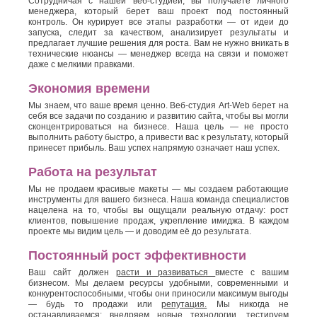
Сотрудничая с нашей веб-студией, вы получаете личного
менеджера, который берет ваш проект под постоянный
контроль. Он курирует все этапы разработки — от идеи до
запуска, следит за качеством, анализирует результаты и
предлагает лучшие решения для роста. Вам не нужно вникать в
технические нюансы — менеджер всегда на связи и поможет
даже с мелкими правками.
Экономия времени
Мы знаем, что ваше время ценно. Веб-студия Art-Web берет на
себя все задачи по созданию и развитию сайта, чтобы вы могли
сконцентрироваться на бизнесе. Наша цель — не просто
выполнить работу быстро, а привести вас к результату, который
принесет прибыль. Ваш успех напрямую означает наш успех.
Работа на результат
Мы не продаем красивые макеты — мы создаем работающие
инструменты для вашего бизнеса. Наша команда специалистов
нацелена на то, чтобы вы ощущали реальную отдачу: рост
клиентов, повышение продаж, укрепление имиджа. В каждом
проекте мы видим цель — и доводим её до результата.
Постоянный рост эффективности
Ваш сайт должен
расти и развиваться
вместе с вашим
бизнесом. Мы делаем ресурсы удобными, современными и
конкурентоспособными, чтобы они приносили максимум выгоды
— будь то продажи или
репутация.
Мы никогда не
останавливаемся: внедряем новые технологии, тестируем