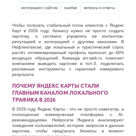
О
Березники
интеграция с сайтом
ошибки
вопросы и ответы
Благовещенск
Обнинск
Брянск
Одинцово
Октябрьский
Чтобы получать стабильный поток клиентов с Яндекс
В
Карт в 2026 году, бизнесу нужно не просто создать
Омск
Великий
карточку, а системно управлять её контентом,
Орел
Новгород
репутацией и интеграцией с другими каналами. В
Оренбург
Владикавказ
Нефтеюганске, где локальный и туристический спрос
Орехово-
Владимир
растёт, оптимизированный профиль приносит до 40%
Зуево
входящих обращений. Команда art-web.ru помогает
Волгоград
Орск
компаниям выводить карточки в топ-3, подключать
Волгодонск
П
рекламные инструменты с гарантией измеримого
Волжск
результата.
Волжский
Пенза
Вологда
Первоуральск
ПОЧЕМУ ЯНДЕКС КАРТЫ СТАЛИ
Воронеж
Пермь
ГЛАВНЫМ КАНАЛОМ ЛОКАЛЬНОГО
Петрозаводск
Г
ТРАФИКА В 2026
Подольск
Геленджик
Псков
В 2026 году Яндекс Карты - это не просто навигатор, а
Грозный
полноценная коммерческая платформа с AI-
Пушкино
рекомендациями. Нейросети Яндекса анализируют
Пятигорск
Д
поведение пользователей, историю запросов и данные
Р
Дербент
карточки, чтобы предлагать бизнесы в момент