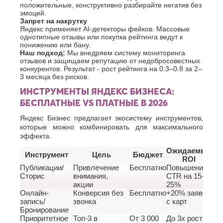
положительные, конструктивно разбирайте негатив без
эмоций.
Запрет на накрутку
Яндекс применяет AI-детекторы фейков. Массовые
однотипные отзывы или покупка рейтинга ведут к
понижению или бану.
Наш подход:
Мы внедряем систему мониторинга
отзывов и защищаем репутацию от недобросовестных
конкурентов. Результат - рост рейтинга на 0.3–0.8 за 2–
3 месяца без рисков.
ИНСТРУМЕНТЫ ЯНДЕКС БИЗНЕСА:
БЕСПЛАТНЫЕ VS ПЛАТНЫЕ В 2026
Яндекс Бизнес предлагает экосистему инструментов,
которые можно комбинировать для максимального
эффекта.
Ожидаемый
Инструмент
Цель
Бюджет
ROI
Публикации/
Привлечение
Бесплатно
Повышение
Сторис
внимания,
CTR на 15-
акции
25%
Онлайн-
Конверсия без
Бесплатно
+20% заявок
запись/
звонка
с карт
Бронирование
Приоритетное
Топ-3 в
От 3 000
До 3х рост