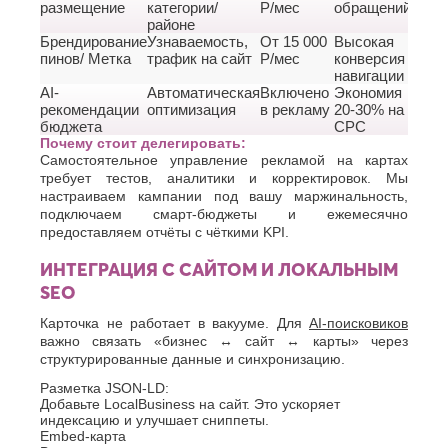
размещение
категории/
Р/мес
обращений
районе
Брендирование
Узнаваемость,
От 15 000
Высокая
пинов/ Метка
трафик на сайт
Р/мес
конверсия в
навигации
AI-
Автоматическая
Включено
Экономия
рекомендации
оптимизация
в рекламу
20-30% на
бюджета
СРС
Почему стоит делегировать:
Самостоятельное управление рекламой на картах
требует тестов, аналитики и корректировок. Мы
настраиваем кампании под вашу маржинальность,
подключаем смарт-бюджеты и ежемесячно
предоставляем отчёты с чёткими KPI.
ИНТЕГРАЦИЯ С САЙТОМ И ЛОКАЛЬНЫМ
SEO
Карточка не работает в вакууме. Для
AI-поисковиков
важно связать «бизнес ↔ сайт ↔ карты» через
структурированные данные и синхронизацию.
Разметка JSON-LD:
Добавьте LocalBusiness на сайт. Это ускоряет
индексацию и улучшает сниппеты.
Embed-карта