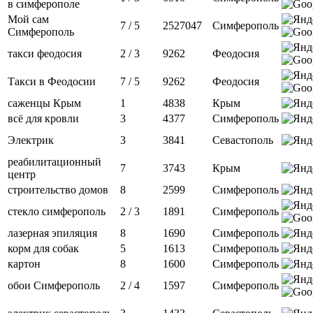
в симферополе
Мой сам
7 / 5
2527047
Симферополь
Симферополь
такси феодосия
2 / 3
9262
Феодосия
Такси в Феодосии
7 / 5
9262
Феодосия
саженцы Крым
1
4838
Крым
всё для кровли
3
4377
Симферополь
Электрик
3
3841
Севастополь
реабилитационный
7
3743
Крым
центр
строительство домов
8
2599
Симферополь
стекло симферополь
2 / 3
1891
Симферополь
лазерная эпиляция
8
1690
Симферополь
корм для собак
5
1613
Симферополь
картон
8
1600
Симферополь
обои Симферополь
2 / 4
1597
Симферополь