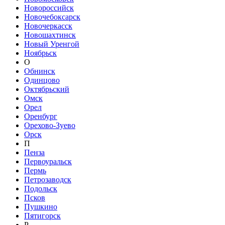
Новороссийск
Новочебоксарск
Новочеркасск
Новошахтинск
Новый Уренгой
Ноябрьск
О
Обнинск
Одинцово
Октябрьский
Омск
Орел
Оренбург
Орехово-Зуево
Орск
П
Пенза
Первоуральск
Пермь
Петрозаводск
Подольск
Псков
Пушкино
Пятигорск
Р