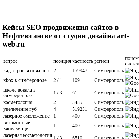
Кейсы SEO продвижения сайтов в
Нефтеюганске от студии дизайна art-
web.ru
поиск
запрос
позиция
частность
регион
систе
кадастровая инженер
2
159947
Симферополь
xbox в симферополе
2 / 1
109
Симферополь
школа вокала в
1 / 3
61
Симферополь
симферополе
косметология
2
3485
Симферополь
увеличение губ
4
519231
Симферополь
лазерное омоложение
1
400
Симферополь
витаминные
1
400
Симферополь
капельницы
лазерная косметология
1 / 3
6510
Симферополь