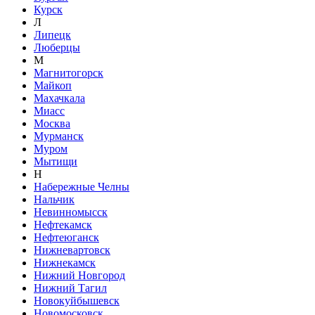
Курск
Л
Липецк
Люберцы
М
Магнитогорск
Майкоп
Махачкала
Миасс
Москва
Мурманск
Муром
Мытищи
Н
Набережные Челны
Нальчик
Невинномысск
Нефтекамск
Нефтеюганск
Нижневартовск
Нижнекамск
Нижний Новгород
Нижний Тагил
Новокуйбышевск
Новомосковск