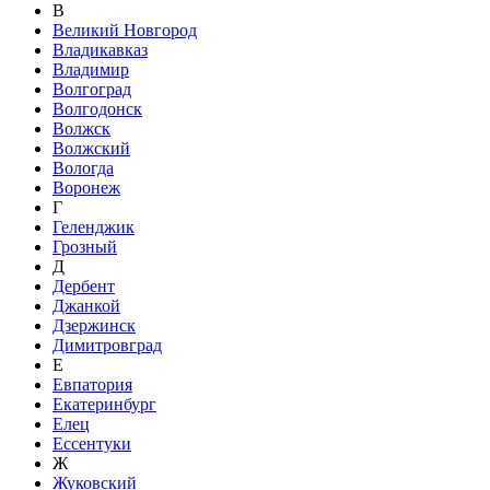
В
Великий Новгород
Владикавказ
Владимир
Волгоград
Волгодонск
Волжск
Волжский
Вологда
Воронеж
Г
Геленджик
Грозный
Д
Дербент
Джанкой
Дзержинск
Димитровград
Е
Евпатория
Екатеринбург
Елец
Ессентуки
Ж
Жуковский