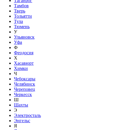
Таганрог
Тамбов
Тверь
Тольятти
Тула
Тюмень
У
Ульяновск
Уфа
Ф
Феодосия
Х
Хасавюрт
Химки
Ч
Чебоксары
Челябинск
Череповец
Черкесск
Ш
Шахты
Э
Электросталь
Энгельс
Я