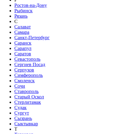
Ростов-на-Дону
Рыбинск
Рязань
С
Салават
Самара
Санкт-Петербург
Саранск
Сарапул
Саратов
Севастополь
Сергиев Посад
Серпухов
Симферополь
Смоленск
Сочи
Ставрополь
Старый Оскол
Стерлитамак
Судак
Сургут
Сызрань
Сыктывкар
Т