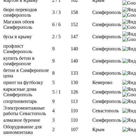
Картон в Крыму
2 / 1
162
Крым
бюро переводов
3 / 3
158
Симферополь
симферополь
Магазин обоев
6 / 6
152
Симферополь
Симферополь
бусы в крыму
2 / 5
147
Симферополь
профлист
9
140
Симферополь
Симферополь
купить бетон в
9
140
Симферополь
симферополе
бетон в Симферополе
8
133
Симферополь
цена
принт на футболку
5
130
Кемерово
каркасные дома
5 / 1
126
Симферополь
Симферополь
спортинвентарь
9
113
Симферополь
Электромонтажные
4
110
Севастополь
работы Севастополь
алмазное бурение
3
110
Симферополь
Оборудование для
2
107
Крым
шиномонтажа