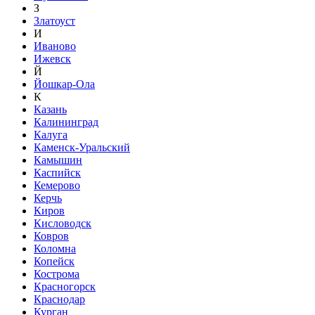
З
Златоуст
И
Иваново
Ижевск
Й
Йошкар-Ола
К
Казань
Калининград
Калуга
Каменск-Уральский
Камышин
Каспийск
Кемерово
Керчь
Киров
Кисловодск
Ковров
Коломна
Копейск
Кострома
Красногорск
Краснодар
Курган