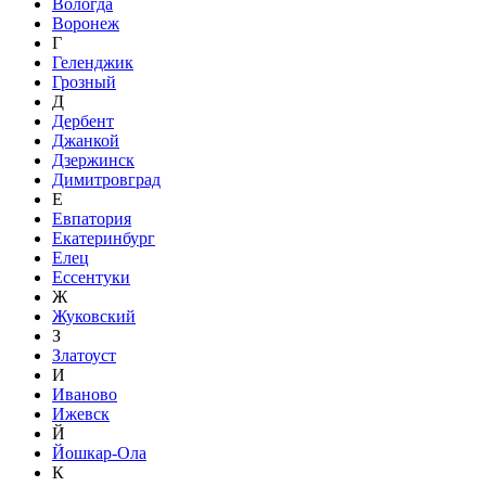
Вологда
Воронеж
Г
Геленджик
Грозный
Д
Дербент
Джанкой
Дзержинск
Димитровград
Е
Евпатория
Екатеринбург
Елец
Ессентуки
Ж
Жуковский
З
Златоуст
И
Иваново
Ижевск
Й
Йошкар-Ола
К