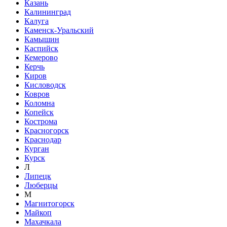
Казань
Калининград
Калуга
Каменск-Уральский
Камышин
Каспийск
Кемерово
Керчь
Киров
Кисловодск
Ковров
Коломна
Копейск
Кострома
Красногорск
Краснодар
Курган
Курск
Л
Липецк
Люберцы
М
Магнитогорск
Майкоп
Махачкала