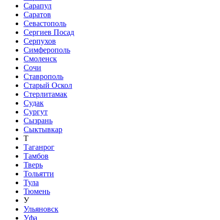
Сарапул
Саратов
Севастополь
Сергиев Посад
Серпухов
Симферополь
Смоленск
Сочи
Ставрополь
Старый Оскол
Стерлитамак
Судак
Сургут
Сызрань
Сыктывкар
Т
Таганрог
Тамбов
Тверь
Тольятти
Тула
Тюмень
У
Ульяновск
Уфа