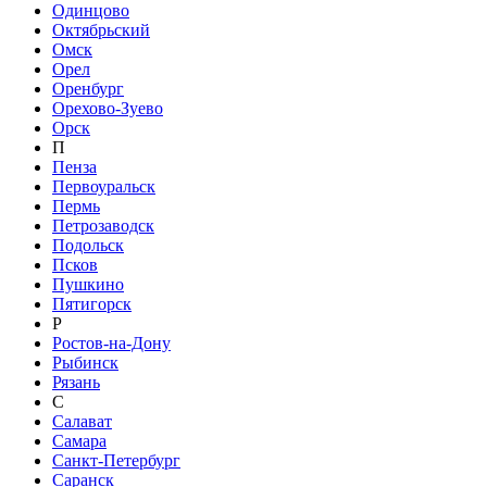
Одинцово
Октябрьский
Омск
Орел
Оренбург
Орехово-Зуево
Орск
П
Пенза
Первоуральск
Пермь
Петрозаводск
Подольск
Псков
Пушкино
Пятигорск
Р
Ростов-на-Дону
Рыбинск
Рязань
С
Салават
Самара
Санкт-Петербург
Саранск