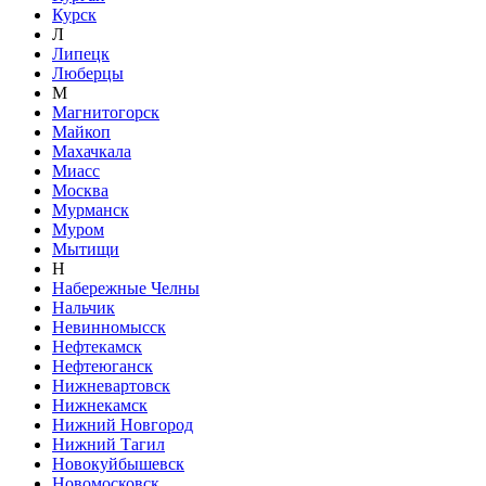
Курск
Л
Липецк
Люберцы
М
Магнитогорск
Майкоп
Махачкала
Миасс
Москва
Мурманск
Муром
Мытищи
Н
Набережные Челны
Нальчик
Невинномысск
Нефтекамск
Нефтеюганск
Нижневартовск
Нижнекамск
Нижний Новгород
Нижний Тагил
Новокуйбышевск
Новомосковск