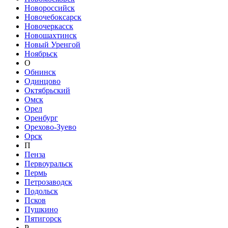
Новороссийск
Новочебоксарск
Новочеркасск
Новошахтинск
Новый Уренгой
Ноябрьск
О
Обнинск
Одинцово
Октябрьский
Омск
Орел
Оренбург
Орехово-Зуево
Орск
П
Пенза
Первоуральск
Пермь
Петрозаводск
Подольск
Псков
Пушкино
Пятигорск
Р