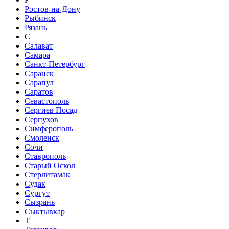
Ростов-на-Дону
Рыбинск
Рязань
С
Салават
Самара
Санкт-Петербург
Саранск
Сарапул
Саратов
Севастополь
Сергиев Посад
Серпухов
Симферополь
Смоленск
Сочи
Ставрополь
Старый Оскол
Стерлитамак
Судак
Сургут
Сызрань
Сыктывкар
Т