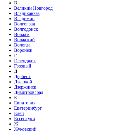
В
Великий Новгород
Владикавказ
Владимир
Волгоград
Волгодонск
Волжск
Волжский
Вологда
Воронеж
Г
Геленджик
Грозный
Д
Дербент
Джанкой
Дзержинск
Димитровград
Е
Евпатория
Екатеринбург
Елец
Ессентуки
Ж
Жуковский