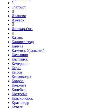
З
Златоуст
И
Иваново
Ижевск
Й
Йошкар-Ола
К
Казань
Калининград
Калуга
Каменск-Уральский
Камышин
Каспийск
Кемерово
Керчь
Киров
Кисловодск
Ковров
Коломна
Копейск
Кострома
Красногорск
Краснодар
Курган