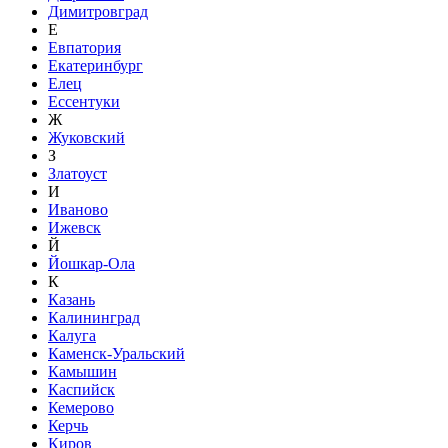
Димитровград
Е
Евпатория
Екатеринбург
Елец
Ессентуки
Ж
Жуковский
З
Златоуст
И
Иваново
Ижевск
Й
Йошкар-Ола
К
Казань
Калининград
Калуга
Каменск-Уральский
Камышин
Каспийск
Кемерово
Керчь
Киров