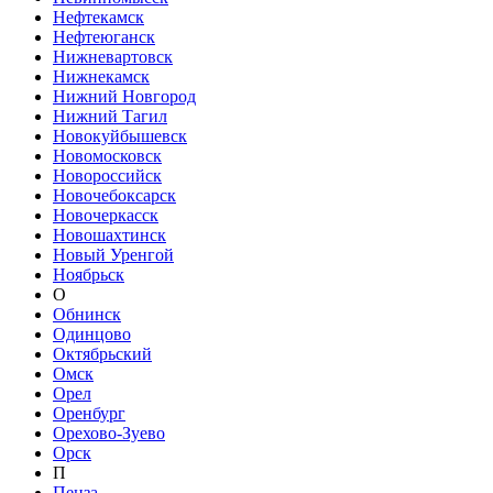
Нефтекамск
Нефтеюганск
Нижневартовск
Нижнекамск
Нижний Новгород
Нижний Тагил
Новокуйбышевск
Новомосковск
Новороссийск
Новочебоксарск
Новочеркасск
Новошахтинск
Новый Уренгой
Ноябрьск
О
Обнинск
Одинцово
Октябрьский
Омск
Орел
Оренбург
Орехово-Зуево
Орск
П
Пенза