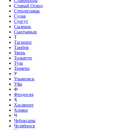
Ставрополь
Старый Оскол
Стерлитамак
Судак
Сургут
Сызрань
Сыктывкар
Т
Таганрог
Тамбов
Тверь
Тольятти
Тула
Тюмень
У
Ульяновск
Уфа
Ф
Феодосия
Х
Хасавюрт
Химки
Ч
Чебоксары
Челябинск