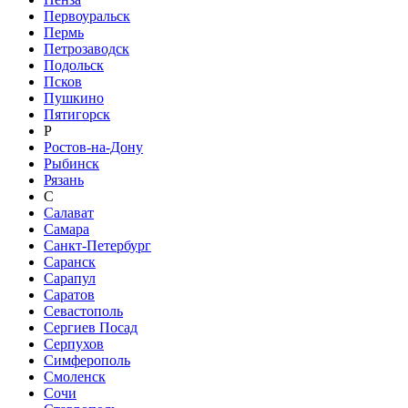
Первоуральск
Пермь
Петрозаводск
Подольск
Псков
Пушкино
Пятигорск
Р
Ростов-на-Дону
Рыбинск
Рязань
С
Салават
Самара
Санкт-Петербург
Саранск
Сарапул
Саратов
Севастополь
Сергиев Посад
Серпухов
Симферополь
Смоленск
Сочи