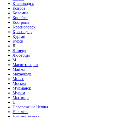
Кисловодск
Ковров
Коломна
Копейск
Кострома
Красногорск
Краснодар
Курган
Курск
Л
Липецк
Люберцы
М
Магнитогорск
Майкоп
Махачкала
Миасс
Москва
Мурманск
Муром
Мытищи
Н
Набережные Челны
Нальчик
Невинномысск