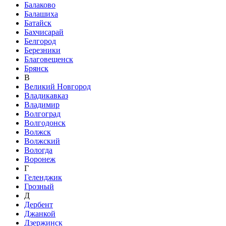
Балаково
Балашиха
Батайск
Бахчисарай
Белгород
Березники
Благовещенск
Брянск
В
Великий Новгород
Владикавказ
Владимир
Волгоград
Волгодонск
Волжск
Волжский
Вологда
Воронеж
Г
Геленджик
Грозный
Д
Дербент
Джанкой
Дзержинск