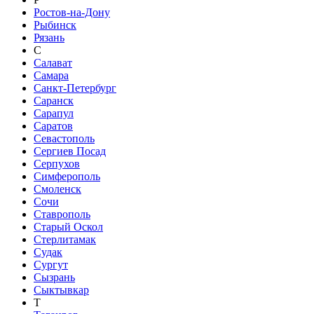
Ростов-на-Дону
Рыбинск
Рязань
С
Салават
Самара
Санкт-Петербург
Саранск
Сарапул
Саратов
Севастополь
Сергиев Посад
Серпухов
Симферополь
Смоленск
Сочи
Ставрополь
Старый Оскол
Стерлитамак
Судак
Сургут
Сызрань
Сыктывкар
Т