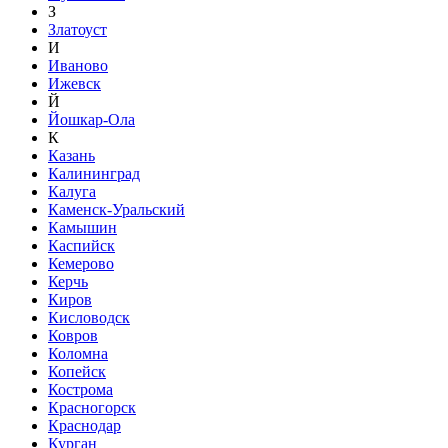
З
Златоуст
И
Иваново
Ижевск
Й
Йошкар-Ола
К
Казань
Калининград
Калуга
Каменск-Уральский
Камышин
Каспийск
Кемерово
Керчь
Киров
Кисловодск
Ковров
Коломна
Копейск
Кострома
Красногорск
Краснодар
Курган