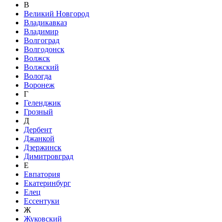
В
Великий Новгород
Владикавказ
Владимир
Волгоград
Волгодонск
Волжск
Волжский
Вологда
Воронеж
Г
Геленджик
Грозный
Д
Дербент
Джанкой
Дзержинск
Димитровград
Е
Евпатория
Екатеринбург
Елец
Ессентуки
Ж
Жуковский