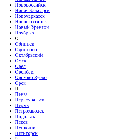
Новороссийск
Новочебоксарск
Новочеркасск
Новошахтинск
Новый Уренгой
Ноябрьск
О
Обнинск
Одинцово
Октябрьский
Омск
Орел
Оренбург
Орехово-Зуево
Орск
П
Пенза
Первоуральск
Пермь
Петрозаводск
Подольск
Псков
Пушкино
Пятигорск
Р