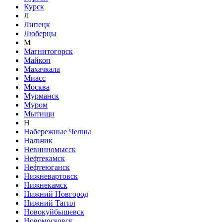
Курск
Л
Липецк
Люберцы
М
Магнитогорск
Майкоп
Махачкала
Миасс
Москва
Мурманск
Муром
Мытищи
Н
Набережные Челны
Нальчик
Невинномысск
Нефтекамск
Нефтеюганск
Нижневартовск
Нижнекамск
Нижний Новгород
Нижний Тагил
Новокуйбышевск
Новомосковск