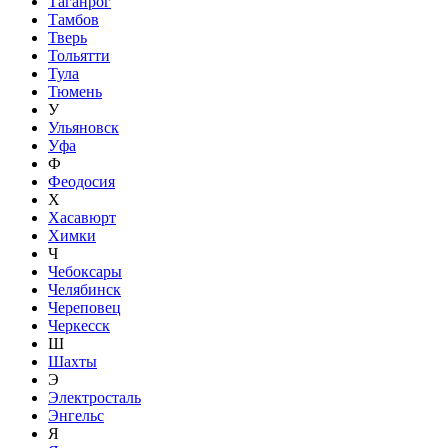
Таганрог
Тамбов
Тверь
Тольятти
Тула
Тюмень
У
Ульяновск
Уфа
Ф
Феодосия
Х
Хасавюрт
Химки
Ч
Чебоксары
Челябинск
Череповец
Черкесск
Ш
Шахты
Э
Электросталь
Энгельс
Я