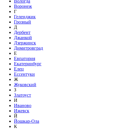
Вологда
Воронеж
Г
Геленджик
Грозный
Д
Дербент
Джанкой
Дзержинск
Димитровград
Е
Евпатория
Екатеринбург
Елец
Ессентуки
Ж
Жуковский
З
Златоуст
И
Иваново
Ижевск
Й
Йошкар-Ола
К