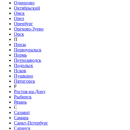
Одинцово
Октябрьский
Омск
Орел
Оренбург
Орехово-Зуево
Орск
П
Пенза
Первоуральск
Пермь
Петрозаводск
Подольск
Псков
Пушкино
Пятигорск
Р
Ростов-на-Дону
Рыбинск
Рязань
С
Салават
Самара
Санкт-Петербург
Саранск