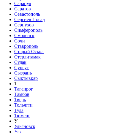
Сарапул
Саратов
Севастополь
Сергиев Посад
Серпухов
Симферополь
Смоленск
Сочи
Ставрополь
Старый Оскол
Стерлитамак
Судак
Сургут
Сызрань
Сыктывкар
Т
Таганрог
Тамбов
Тверь
Тольятти
Тула
Тюмень
У
Ульяновск
Уфа