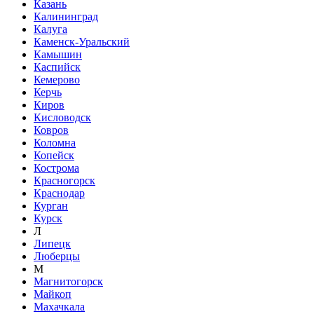
Казань
Калининград
Калуга
Каменск-Уральский
Камышин
Каспийск
Кемерово
Керчь
Киров
Кисловодск
Ковров
Коломна
Копейск
Кострома
Красногорск
Краснодар
Курган
Курск
Л
Липецк
Люберцы
М
Магнитогорск
Майкоп
Махачкала