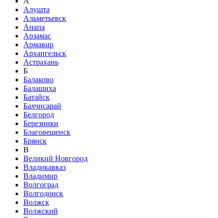
А
Алушта
Альметьевск
Анапа
Арзамас
Армавир
Архангельск
Астрахань
Б
Балаково
Балашиха
Батайск
Бахчисарай
Белгород
Березники
Благовещенск
Брянск
В
Великий Новгород
Владикавказ
Владимир
Волгоград
Волгодонск
Волжск
Волжский