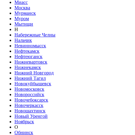
Миасс
Москва
Мурманск
Муром
Мытищи
Н
Набережные Челны
Нальчик
Невинномысск
Нефтекамск
Нефтеюганск
Нижневартовск
Нижнекамск
Нижний Новгород
Нижний Тагил
Новокуйбышевск
Новомосковск
Новороссийск
Новочебоксарск
Новочеркасск
Новошахтинск
Новый Уренгой
Ноябрьск
О
Обнинск