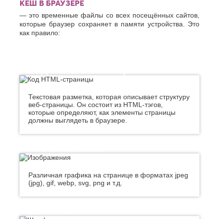
КЕШ В БРАУЗЕРЕ
О
Березники
— это временные файлы со всех посещённых сайтов,
Благовещенск
Обнинск
которые браузер сохраняет в памяти устройства. Это
Брянск
Одинцово
как правило:
Октябрьский
В
Омск
Великий
Орел
Новгород
КОД HTML-СТРАНИЦЫ
Оренбург
Владикавказ
Орехово-
Владимир
Зуево
Волгоград
Орск
Текстовая разметка, которая описывает структуру
Волгодонск
веб-страницы. Он состоит из HTML-тэгов,
П
которые определяют, как элементы страницы
Волжск
должны выглядеть в браузере.
Волжский
Пенза
Вологда
Первоуральск
Воронеж
Пермь
ИЗОБРАЖЕНИЯ
Петрозаводск
Г
Подольск
Геленджик
Псков
Различная графика на странице в форматах jpeg
Грозный
(jpg), gif, webp, svg, png и т.д.
Пушкино
Пятигорск
Д
Р
ШРИФТЫ
Дербент