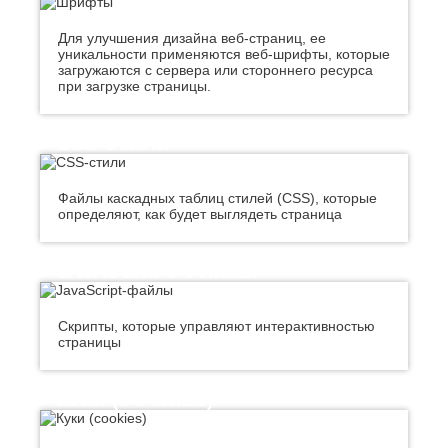
Джанкой
Ростов-
Дзержинск
на-
Для улучшения дизайна веб-страниц, ее
Дону
Димитровград
уникальности применяются веб-шрифты, которые
Рыбинск
Е
загружаются с сервера или стороннего ресурса
Рязань
при загрузке страницы.
Евпатория
С
Екатеринбург
Салават
Елец
CSS-СТИЛИ
Самара
Ессентуки
Санкт-
Ж
Петербург
Файлы каскадных таблиц стилей (CSS), которые
определяют, как будет выглядеть страница
Саранск
Жуковский
Сарапул
З
Саратов
JAVASCRIPT-ФАЙЛЫ
Севастополь
Златоуст
Сергиев
И
Посад
Скрипты, которые управляют интерактивностью
Серпухов
Иваново
страницы
Симферополь
Ижевск
Смоленск
Й
Сочи
КУКИ (COOKIES)
Ставрополь
Йошкар-
Старый
Ола
Оскол