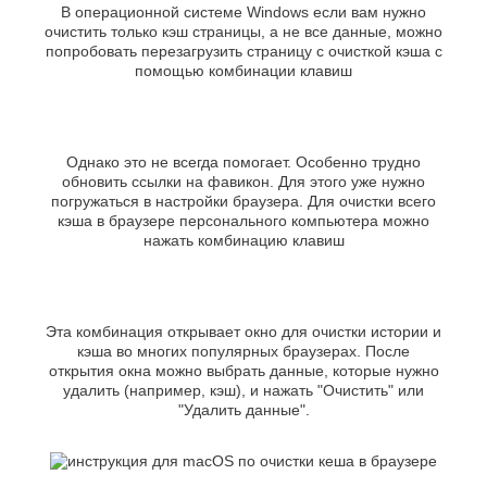
Хасавюрт
Липецк
В операционной системе Windows если вам нужно
Химки
очистить только кэш страницы, а не все данные, можно
Люберцы
попробовать перезагрузить страницу с очисткой кэша с
Ч
М
помощью комбинации клавиш
Чебоксары
Магнитогорск
Челябинск
Майкоп
Череповец
Махачкала
Черкесск
Однако это не всегда помогает. Особенно трудно
Миасс
обновить ссылки на фавикон. Для этого уже нужно
Москва
Ш
погружаться в настройки браузера. Для очистки всего
Мурманск
кэша в браузере персонального компьютера можно
Шахты
Муром
нажать комбинацию клавиш
Мытищи
Э
Н
Электросталь
Энгельс
Набережные
Челны
Эта комбинация открывает окно для очистки истории и
Я
кэша во многих популярных браузерах. После
Нальчик
открытия окна можно выбрать данные, которые нужно
Ялта
Невинномысск
удалить (например, кэш), и нажать "Очистить" или
Ярославль
Нефтекамск
"Удалить данные".