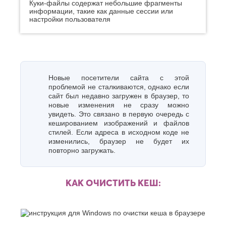
Куки-файлы содержат небольшие фрагменты
К
Стерлитамак
информации, такие как данные сессии или
настройки пользователя
Судак
Казань
Сургут
Калининград
Сызрань
Калуга
Сыктывкар
Каменск-
Уральский
Т
Камышин
Новые посетители сайта с этой
Таганрог
Каспийск
проблемой не сталкиваются, однако если
Тамбов
Кемерово
сайт был недавно загружен в браузер, то
Тверь
Керчь
новые изменения не сразу можно
Тольятти
Киров
увидеть. Это связано в первую очередь с
Тула
Кисловодск
кешированием изображений и файлов
Тюмень
Ковров
стилей. Если адреса в исходном коде не
Коломна
изменились, браузер не будет их
У
повторно загружать.
Копейск
Ульяновск
Кострома
Уфа
Красногорск
КАК ОЧИСТИТЬ КЕШ:
Краснодар
Ф
Курган
Феодосия
Курск
Х
Л