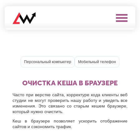
Выберите
город
Нефтеюганск
А
Нижневартовск
Нижнекамск
Алушта
Персональный компьютер
Мобильный телефон
Нижний
Альметьевск
Новгород
Анапа
Нижний
Арзамас
Тагил
ОЧИСТКА КЕША В БРАУЗЕРЕ
Армавир
Новокуйбышевск
Архангельск
Новомосковск
Часто при верстке сайта, корректуре кода клиенты веб
Астрахань
Новороссийск
студии не могут проверить нашу работу и увидеть все
Б
Новочебоксарск
изменения. Это связано со старым кешем браузере,
Новочеркасск
который нужно очистить.
Балаково
Новошахтинск
Балашиха
Кеш в браузере позволяет ускорить отображение
Новый
Батайск
сайтов и сэкономить трафик.
Уренгой
Бахчисарай
Ноябрьск
Белгород